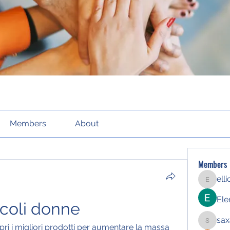
Members
About
Members
ell
elliott21
Ele
scoli donne
sax
saxafoj
ri i migliori prodotti per aumentare la massa 