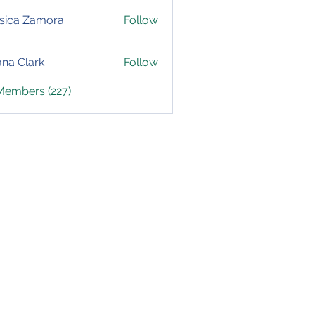
sica Zamora
Follow
yana Clark
Follow
 Members (227)