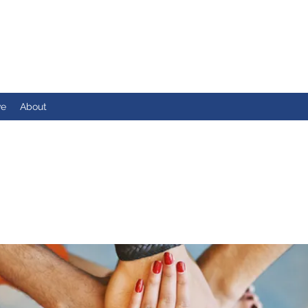
ve
About