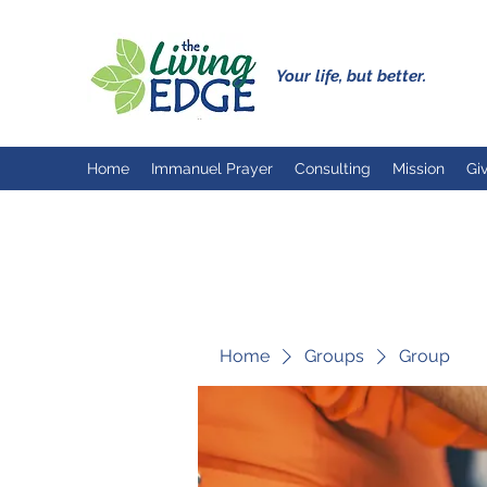
Your life, but better.
Home
Immanuel Prayer
Consulting
Mission
Gi
Home
Groups
Group