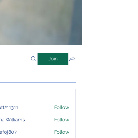
Join
iott211311
Follow
1311
na Williams
Follow
afoj807
Follow
807