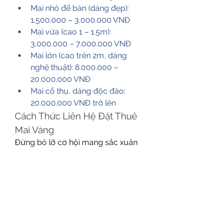
Mai nhỏ để bàn (dáng đẹp): 
1.500.000 – 3.000.000 VNĐ
Mai vừa (cao 1 – 1.5m): 
3.000.000 – 7.000.000 VNĐ
Mai lớn (cao trên 2m, dáng 
nghệ thuật): 8.000.000 – 
20.000.000 VNĐ
Mai cổ thụ, dáng độc đáo: 
20.000.000 VNĐ trở lên
Cách Thức Liên Hệ Đặt Thuê 
Mai Vàng
Đừng bỏ lỡ cơ hội mang sắc xuân 
rực rỡ về nhà với những chậu mai 
vàng đẹp mắt từ Vườn Mai Hữu 
Đức. Hãy để không khí Tết của bạn 
thêm phần đậm đà và ý nghĩa với 
dịch vụ cho thuê mai vàng uy tín 
và chuyên nghiệp! Các bạn có thể 