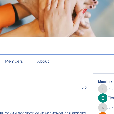
Members
About
Members
ell
elliott21
Ele
sax
saxafoj
широкий ассортимент напитков для любого 