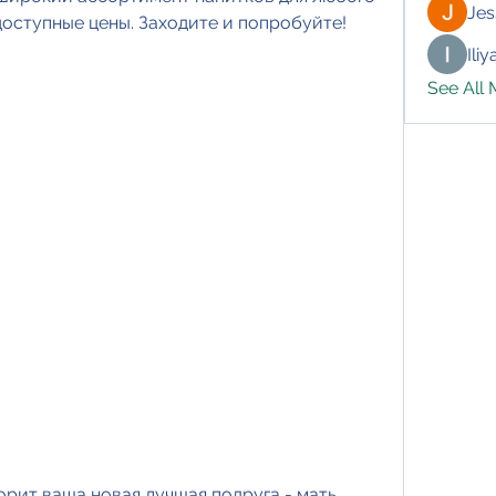
Jes
доступные цены. Заходите и попробуйте!
Ili
See All
орит ваша новая лучшая подруга - мать, 