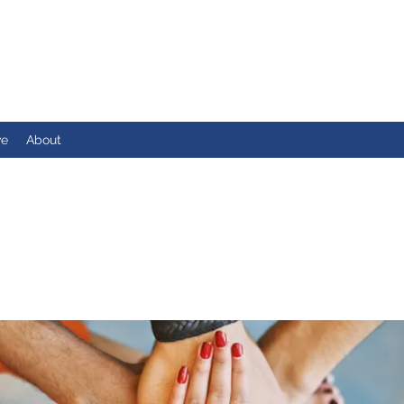
ve
About