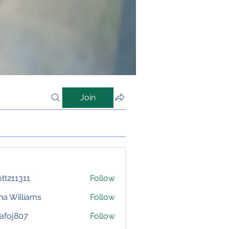
Join
iott211311
Follow
1311
na Williams
Follow
afoj807
Follow
807