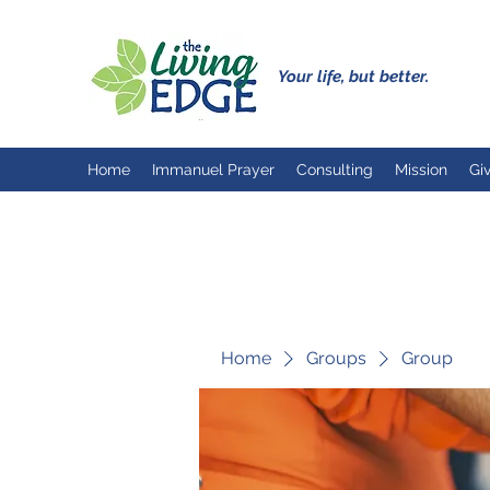
Your life, but better.
Home
Immanuel Prayer
Consulting
Mission
Gi
Home
Groups
Group