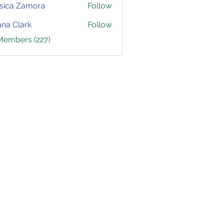
sica Zamora
Follow
yana Clark
Follow
 Members (227)