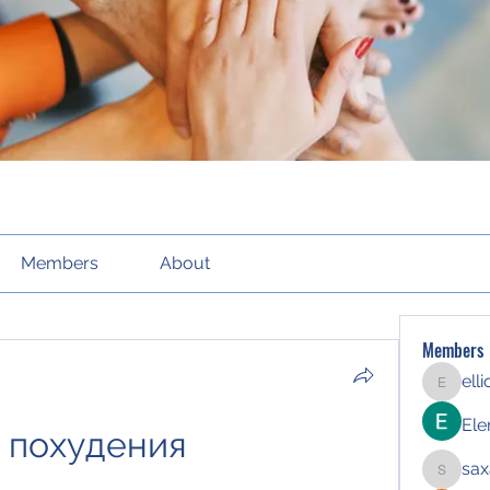
Members
About
Members
ell
elliott21
Ele
 похудения 
sax
saxafoj