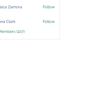
sica Zamora
Follow
yana Clark
Follow
 Members (227)