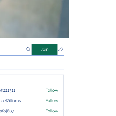
Join
iott211311
Follow
1311
na Williams
Follow
afoj807
Follow
807