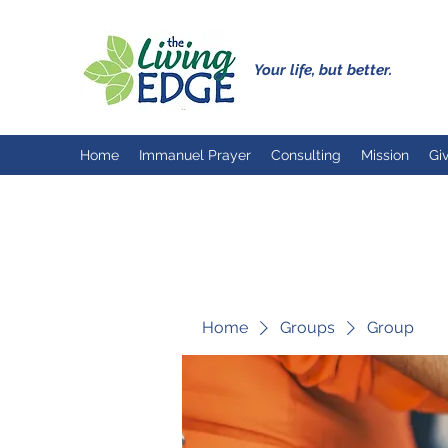
Your life, but better.
Home
Immanuel Prayer
Consulting
Mission
Gi
Home
Groups
Group