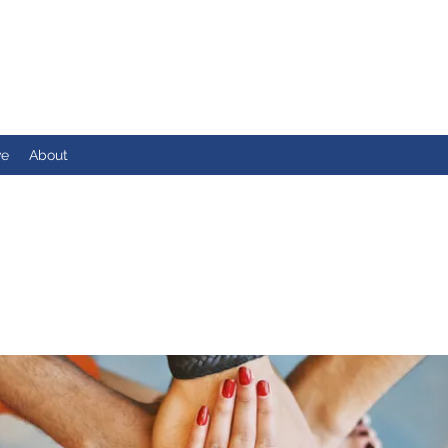
ve
About