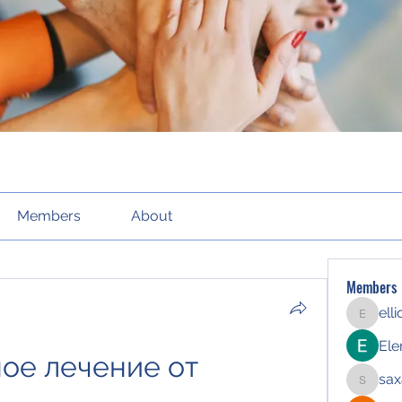
Members
About
Members
ell
elliott21
Ele
е лечение от 
sax
saxafoj