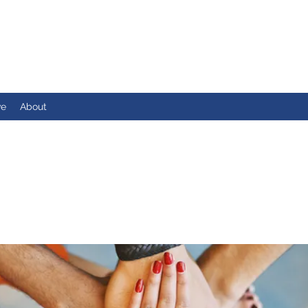
ve
About