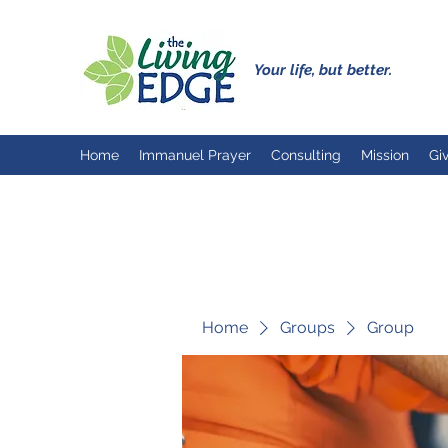
Your life, but better.
Home
Immanuel Prayer
Consulting
Mission
Gi
Home
Groups
Group