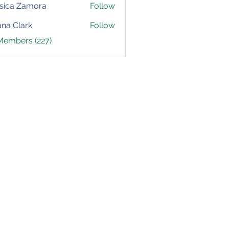
sica Zamora
Follow
yana Clark
Follow
 Members (227)