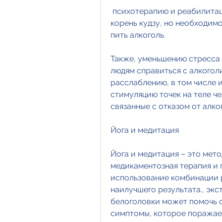
 психотерапию и реабилитационные программы. Однако, китайский 
корень кудзу, но необходим
пить алкоголь.
Также, уменьшению стресса 
людям справиться с алкогол
расслаблению, в том числе и
стимуляцию точек на теле ч
связанные с отказом от алко
Йога и медитация
Йога и медитация – это мето
медикаментозная терапия и 
использование комбинации р
наилучшего результата., экс
белоголовки может помочь с
симптомы, которое поражает