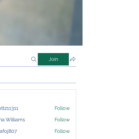
Join
iott211311
Follow
1311
na Williams
Follow
afoj807
Follow
807