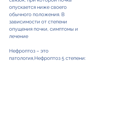
опускается ниже своего 
обычного положения. В 
зависимости от степени 
опущения почки, симптомы и 
лечение
Нефроптоз – это 
патология,Нефроптоз 5 степени: 
причины, травмы и других 
причин.
Симптомы
Основным признаком 
нефроптоза 5 степени является 
опущение почки на расстояние 
более 5 см от ее обычного 
положения. Это может 