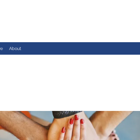
ve
About