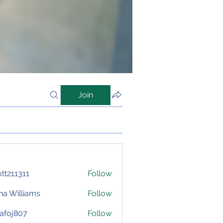
Join
iott211311
Follow
1311
na Williams
Follow
afoj807
Follow
807