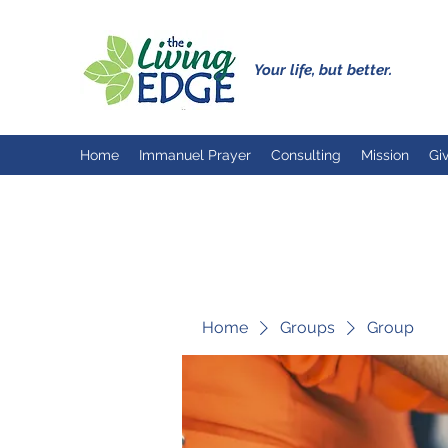
Your life, but better.
Home
Immanuel Prayer
Consulting
Mission
Gi
Home
Groups
Group