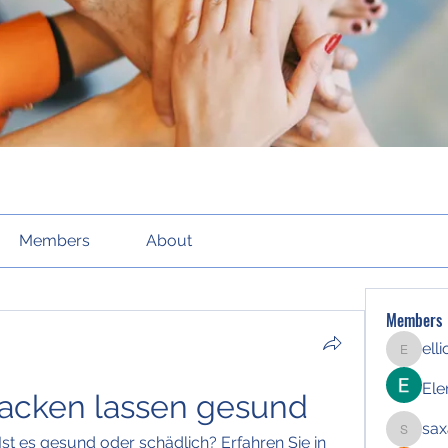
Members
About
Members
ell
elliott21
Ele
nacken lassen gesund
sax
saxafoj
st es gesund oder schädlich? Erfahren Sie in 