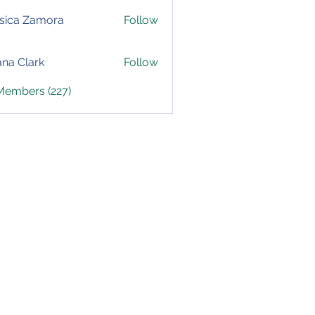
sica Zamora
Follow
yana Clark
Follow
 Members (227)