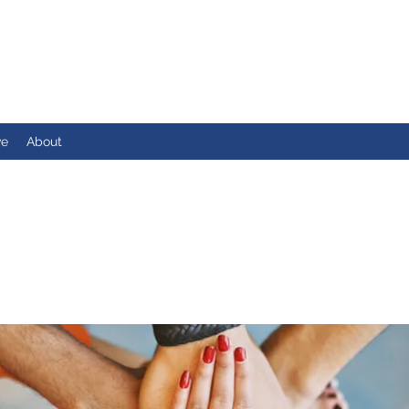
ve
About