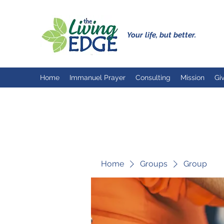
Your life, but better.
Home
Immanuel Prayer
Consulting
Mission
Gi
Home
Groups
Group