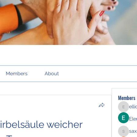
Members
About
Members
ell
elliott21
Ele
rbelsäule weicher 
sax
saxafoj