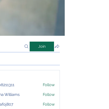
Join
iott211311
Follow
1311
na Williams
Follow
afoj807
Follow
807