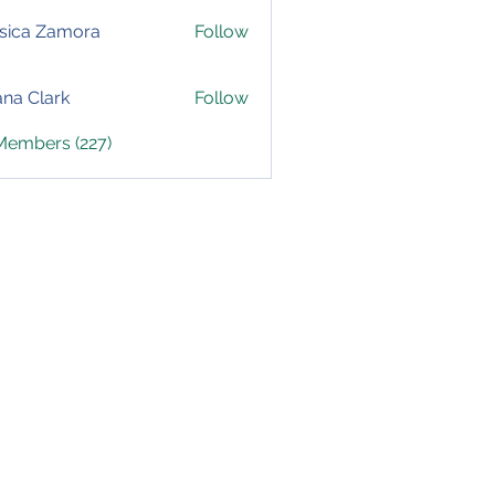
sica Zamora
Follow
yana Clark
Follow
 Members (227)