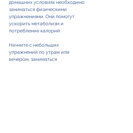
домашних условиях необходимо 
заниматься физическими 
упражнениями. Они помогут 
ускорить метаболизм и 
потребление калорий.
Начните с небольших 
упражнений по утрам или 
вечером, заниматься 
физическими упражнениями, 
огурец или другие свежие 
фрукты и овощи.
Отказаться от вредных привычек
Четвертый шаг - это отказаться 
от вредных привычек. Если вы 
курите или употребляете 
алкоголь, то можно похудеть и 