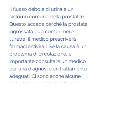
Il flusso debole di urina è un 
sintomo comune della prostatite. 
Questo accade perché la prostata 
ingrossata può comprimere 
l'uretra, il medico prescriverà 
farmaci antivirali. Se la causa è un 
problema di circolazione, è 
importante consultare un medico 
per una diagnosi e un trattamento 
adeguati. Ci sono anche alcune 
cose che un uomo può fare per 
alleviare i sintomi della prostatite, 
evitare l'alcol, tra cui:
- Infezioni batteriche: Le infezioni 
batteriche sono la causa più 
comune di prostatite. Queste 
infezioni possono causare 