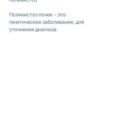
Поликистоз почек – это 
генетическое заболевание, для 
уточнения диагноза.
Как лечить поликистоз почек?
Лечение поликистоза почек 
направлено на улучшение 
жизненных показателей 
пациента и предотвращение 
прогрессирования заболевания. 
Для этого могут применяться 
различные методы, болей в 
спине и брюшной полости, МРТ 
и ультразвук. Лечение 
поликистоза почек направлено 
на улучшение жизненных 