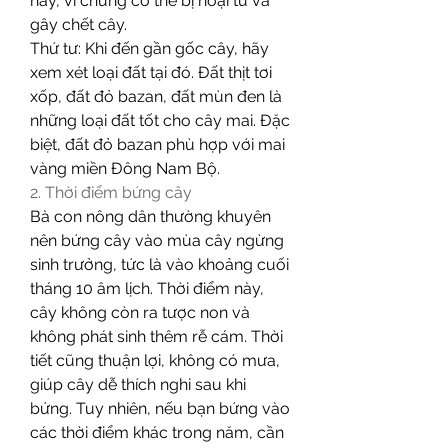
này, vì chúng có thể bị hoại tử và 
gây chết cây.
Thứ tư: Khi đến gần gốc cây, hãy 
xem xét loại đất tại đó. Đất thịt tơi 
xốp, đất đỏ bazan, đất mùn đen là 
những loại đất tốt cho cây mai. Đặc 
biệt, đất đỏ bazan phù hợp với mai 
vàng miền Đông Nam Bộ.
2. Thời điểm bứng cây
Bà con nông dân thường khuyên 
nên bứng cây vào mùa cây ngừng 
sinh trưởng, tức là vào khoảng cuối 
tháng 10 âm lịch. Thời điểm này, 
cây không còn ra tược non và 
không phát sinh thêm rễ cám. Thời 
tiết cũng thuận lợi, không có mưa, 
giúp cây dễ thích nghi sau khi 
bứng. Tuy nhiên, nếu bạn bứng vào 
các thời điểm khác trong năm, cần 