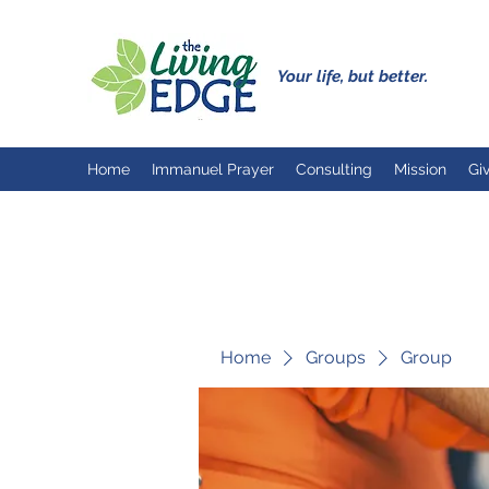
Your life, but better.
Home
Immanuel Prayer
Consulting
Mission
Gi
Home
Groups
Group