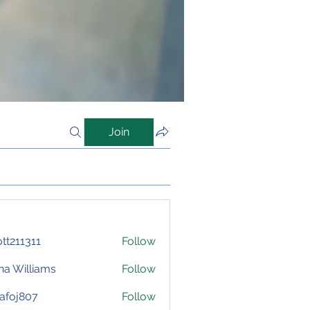
Join
iott211311
Follow
1311
na Williams
Follow
afoj807
Follow
807