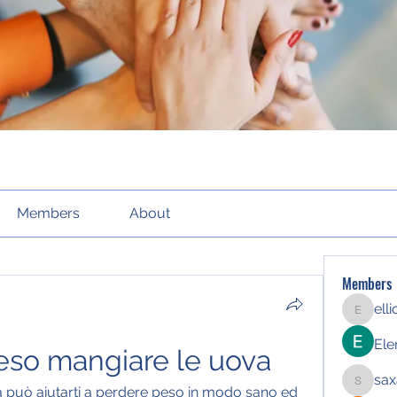
Members
About
Members
ell
elliott21
Ele
eso mangiare le uova
sax
saxafoj
può aiutarti a perdere peso in modo sano ed 