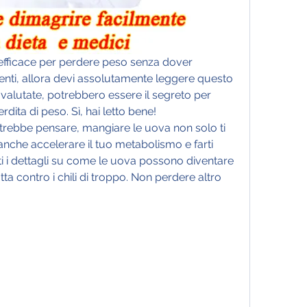
 efficace per perdere peso senza dover 
rienti, allora devi assolutamente leggere questo 
valutate, potrebbero essere il segreto per 
rdita di peso. Sì, hai letto bene! 
rebbe pensare, mangiare le uova non solo ti 
nche accelerare il tuo metabolismo e farti 
tti i dettagli su come le uova possono diventare 
tta contro i chili di troppo. Non perdere altro 