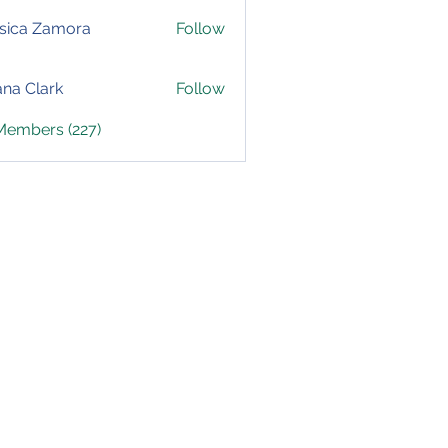
sica Zamora
Follow
yana Clark
Follow
 Members (227)