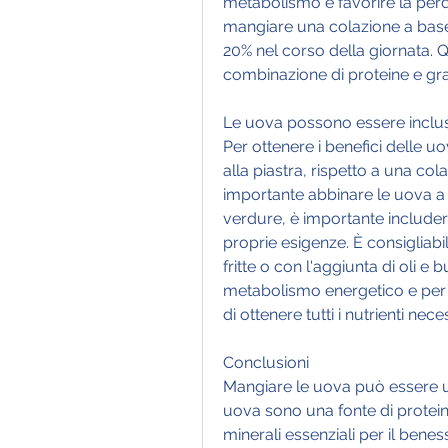
metabolismo e favorire la perd
mangiare una colazione a base
20% nel corso della giornata. Qu
combinazione di proteine e gras
Le uova possono essere incluse
Per ottenere i benefici delle uo
alla piastra, rispetto a una cola
importante abbinare le uova a un
verdure, è importante includerle
proprie esigenze. È consigliabi
fritte o con l'aggiunta di oli e 
metabolismo energetico e per il
di ottenere tutti i nutrienti nec
Conclusioni
Mangiare le uova può essere u
uova sono una fonte di protein
minerali essenziali per il bene