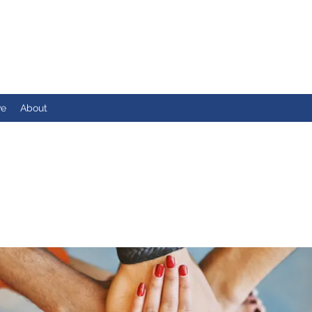
ve
About