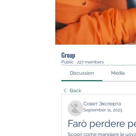
Group
Public
·
227 members
Discussion
Media
Back
Совет Эксперта
September 11, 2023
Farò perdere p
Scopri come mangiare le uova 