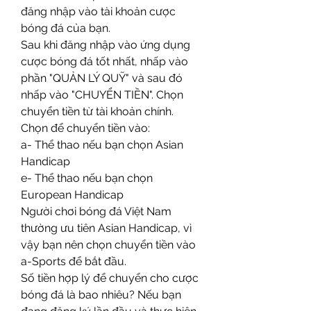
đăng nhập vào tài khoản cược 
bóng đá của bạn.
Sau khi đăng nhập vào ứng dụng 
cược bóng đá tốt nhất, nhấp vào 
phần "QUẢN LÝ QUỸ" và sau đó 
nhấp vào "CHUYỂN TIỀN". Chọn 
chuyển tiền từ tài khoản chính.
Chọn để chuyển tiền vào:
a- Thể thao nếu bạn chọn Asian 
Handicap
e- Thể thao nếu bạn chọn 
European Handicap
Người chơi bóng đá Việt Nam 
thường ưu tiên Asian Handicap, vì 
vậy bạn nên chọn chuyển tiền vào 
a-Sports để bắt đầu.
Số tiền hợp lý để chuyển cho cược 
bóng đá là bao nhiêu? Nếu bạn 