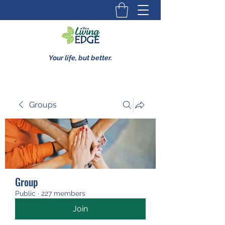
Your life, but better.
Groups
Group
Public
·
227 members
Join