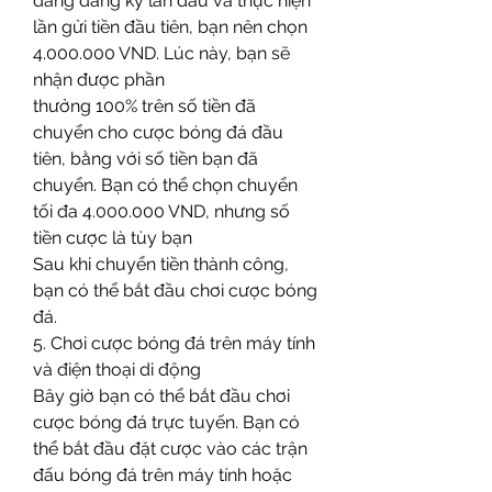
đang đăng ký lần đầu và thực hiện 
lần gửi tiền đầu tiên, bạn nên chọn 
4.000.000 VND. Lúc này, bạn sẽ 
nhận được phần
thưởng 100% trên số tiền đã 
chuyển cho cược bóng đá đầu 
tiên, bằng với số tiền bạn đã 
chuyển. Bạn có thể chọn chuyển 
tối đa 4.000.000 VND, nhưng số 
tiền cược là tùy bạn
Sau khi chuyển tiền thành công, 
bạn có thể bắt đầu chơi cược bóng 
đá.
5. Chơi cược bóng đá trên máy tính 
và điện thoại di động
Bây giờ bạn có thể bắt đầu chơi 
cược bóng đá trực tuyến. Bạn có 
thể bắt đầu đặt cược vào các trận 
đấu bóng đá trên máy tính hoặc 