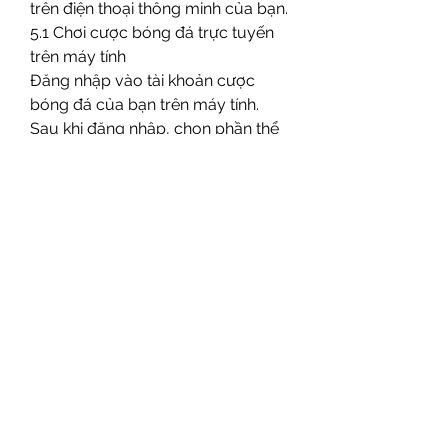
trên điện thoại thông minh của bạn.
5.1 Chơi cược bóng đá trực tuyến 
trên máy tính
Đăng nhập vào tài khoản cược 
bóng đá của bạn trên máy tính. 
Sau khi đăng nhập, chọn phần thể 
thao và xem tỷ lệ cược của các 
nhà cái khác nhau để bắt đầu đặt 
cược.
5.2 Chơi cược bóng đá trực tuyến 
trên điện thoại di động
Với giao diện đơn giản trên tất cả 
các hệ điều hành di động, bạn có 
thể chơi bất cứ lúc nào, bất cứ đâu. 
Đăng nhập qua liên kết sau của 
ứng dụng cược bóng đá tốt nhất, 
và bạn có thể bắt đầu đặt cược.
6. Cách phân tích tỷ lệ cược của 
các nhà cái