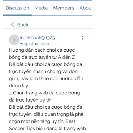
Discussion
Media
Members
About
Back
trankhoa856325
trankhoa856325
August 14, 2024
Hướng dẫn cách chơi cá cược 
bóng đá trực tuyến từ A đến Z
Để bắt đầu chơi cá cược bóng đá 
trực tuyến nhanh chóng và đơn 
giản, hãy làm theo các hướng dẫn 
dưới đây.
1. Chọn trang web cá cược bóng 
đá trực tuyến uy tín
Để bắt đầu chơi cá cược bóng đá 
trực tuyến, điều quan trọng là phải 
chọn một nền tảng uy tín. Best 
Soccer Tips hiện đang là trang web 