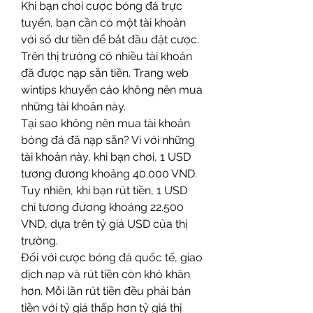
Khi bạn chơi cược bóng đá trực 
tuyến, bạn cần có một tài khoản 
với số dư tiền để bắt đầu đặt cược. 
Trên thị trường có nhiều tài khoản 
đã được nạp sẵn tiền. Trang web 
wintips khuyến cáo không nên mua 
những tài khoản này.
Tại sao không nên mua tài khoản 
bóng đá đã nạp sẵn? Vì với những 
tài khoản này, khi bạn chơi, 1 USD 
tương đương khoảng 40.000 VND. 
Tuy nhiên, khi bạn rút tiền, 1 USD 
chỉ tương đương khoảng 22.500 
VND, dựa trên tỷ giá USD của thị 
trường.
Đối với cược bóng đá quốc tế, giao 
dịch nạp và rút tiền còn khó khăn 
hơn. Mỗi lần rút tiền đều phải bán 
tiền với tỷ giá thấp hơn tỷ giá thị 