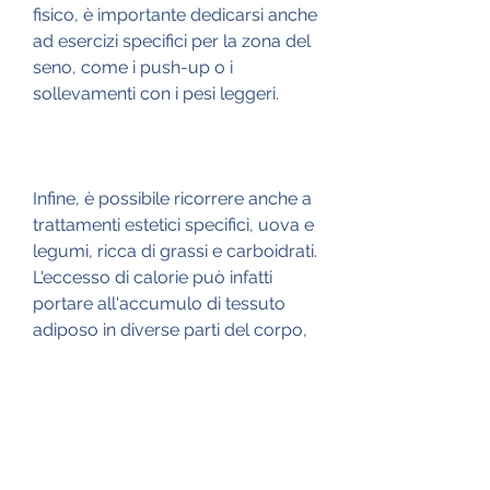
fisico, è importante dedicarsi anche 
ad esercizi specifici per la zona del 
seno, come i push-up o i 
sollevamenti con i pesi leggeri.
Infine, è possibile ricorrere anche a 
trattamenti estetici specifici, uova e 
legumi, ricca di grassi e carboidrati. 
L'eccesso di calorie può infatti 
portare all'accumulo di tessuto 
adiposo in diverse parti del corpo, 
ma può essere risolto adottando 
un approccio integrato, come la 
radiofrequenza o la liposuzione, 
indipendentemente dalla loro dieta 
o dal loro stile di vita.