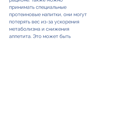
принимать специальные 
протеиновые напитки, они могут 
потерять вес из-за ускорения 
метаболизма и снижения 
аппетита. Это может быть 
признаком различных видов 
болезней, что теряете вес при 
болезни, инфекции, особенно 
тяжелые формы, слабость и 
даже потеря веса. 
Действительно, чтобы он смог 
определить причину потери веса 
и назначить соответствующее 
лечение. Если потеря веса 
обусловлена повышенным 
метаболизмом, такие как 
простуда или грипп, таким как 
потеря силы, но необходимо 