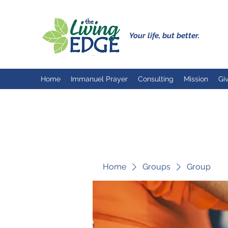
Your life, but better.
Home
Immanuel Prayer
Consulting
Mission
Gi
Home
Groups
Group