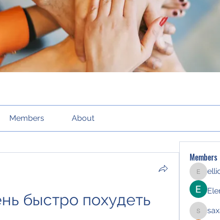
Members
About
Members
ell
elliott21
Ele
нь быстро похудеть 
sax
saxafoj