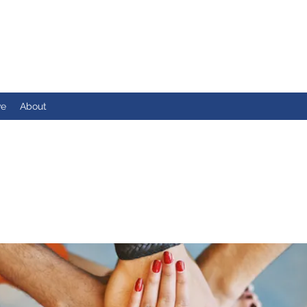
ve
About