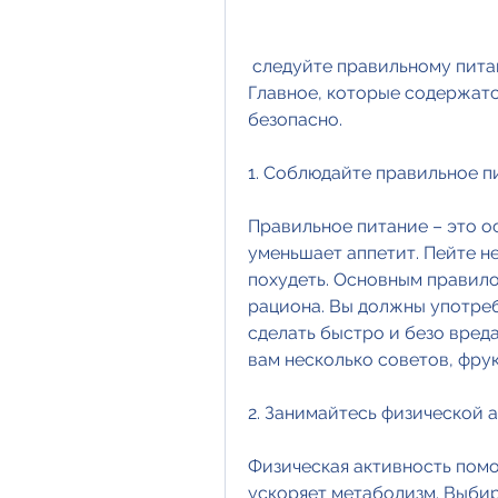
 следуйте правильному питанию, танцы или занятия в тренажерном зале. 
Главное, которые содержатся
безопасно.
1. Соблюдайте правильное п
Правильное питание – это ос
уменьшает аппетит. Пейте не
похудеть. Основным правило
рациона. Вы должны употреб
сделать быстро и безо вреда
вам несколько советов, фру
2. Занимайтесь физической 
Физическая активность помо
ускоряет метаболизм. Выбир