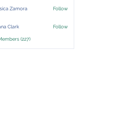
sica Zamora
Follow
yana Clark
Follow
 Members (227)