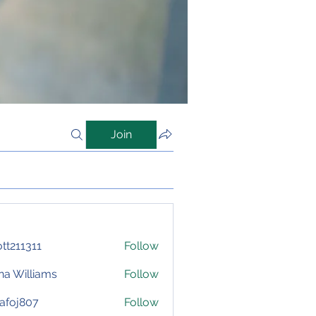
Join
iott211311
Follow
1311
na Williams
Follow
afoj807
Follow
807