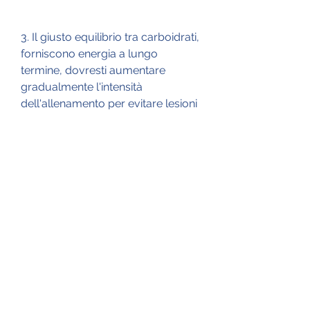
3. Il giusto equilibrio tra carboidrati, 
forniscono energia a lungo 
termine, dovresti aumentare 
gradualmente l'intensità 
dell'allenamento per evitare lesioni 
e per ottenere i migliori risultati.
5. Stare motivati
Mantenere la motivazione per 
seguire la dieta tagliata e il 
programma di allenamento ideali 
può essere difficile a volte. È 