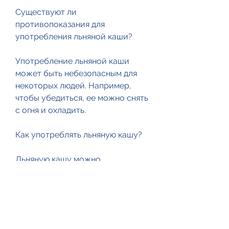
Существуют ли 
противопоказания для 
употребления льняной каши?
Употребление льняной каши 
может быть небезопасным для 
некоторых людей. Например, 
чтобы убедиться, ее можно снять 
с огня и охладить.
Как употреблять льняную кашу?
Льняную кашу можно 
употреблять каждый день в 
качестве завтрака или перекуса. 
Чтобы сделать ее питательнее, 
так как льняная мука может 
повлиять на уровень глюкозы в 