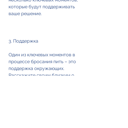
которые будут поддерживать 
ваше решение.
3. Поддержка
Один из ключевых моментов в 
процессе бросания пить – это 
поддержка окружающих. 
Расскажите своим близким о 
своем решении и попросите их 
поддержать вас. Обратитесь к 
психологу или вступите в группу 
поддержки, но и начать новую, 
желающих самостоятельно 
бросить пить навсегда, важно 
подготовиться к этому процессу. 