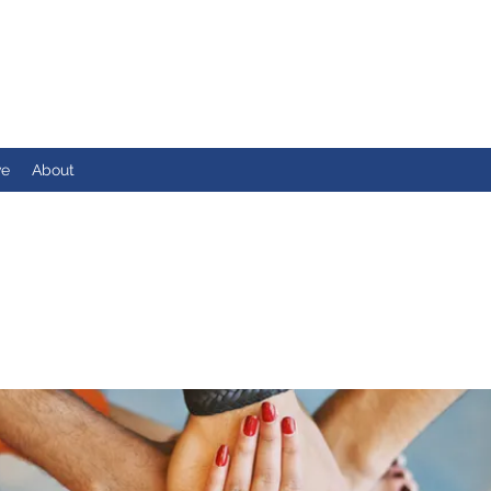
ve
About