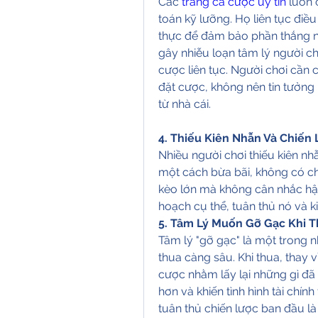
Các 
trang cá cược uy tín
 luôn 
toán kỹ lưỡng. Họ liên tục điều 
thực để đảm bảo phần thắng ng
gây nhiễu loạn tâm lý người ch
cược liên tục. Người chơi cần c
đặt cược, không nên tin tưởng
từ nhà cái.
4. Thiếu Kiên Nhẫn Và Chiến
Nhiều người chơi thiếu kiên n
một cách bừa bãi, không có ch
kèo lớn mà không cân nhắc hậu 
hoạch cụ thể, tuân thủ nó và k
5. Tâm Lý Muốn Gỡ Gạc Khi 
Tâm lý "gỡ gạc" là một trong 
thua càng sâu. Khi thua, thay v
cược nhằm lấy lại những gì đã 
hơn và khiến tình hình tài chín
tuân thủ chiến lược ban đầu là