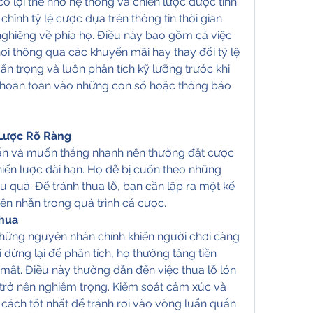
có lợi thế nhờ hệ thống và chiến lược được tính 
chỉnh tỷ lệ cược dựa trên thông tin thời gian 
hiêng về phía họ. Điều này bao gồm cả việc 
ơi thông qua các khuyến mãi hay thay đổi tỷ lệ 
ẩn trọng và luôn phân tích kỹ lưỡng trước khi 
 hoàn toàn vào những con số hoặc thông báo 
 Lược Rõ Ràng
hẫn và muốn thắng nhanh nên thường đặt cược 
iến lược dài hạn. Họ dễ bị cuốn theo những 
quả. Để tránh thua lỗ, bạn cần lập ra một kế 
iên nhẫn trong quá trình cá cược.
Thua
những nguyên nhân chính khiến người chơi càng 
ì dừng lại để phân tích, họ thường tăng tiền 
mất. Điều này thường dẫn đến việc thua lỗ lớn 
h trở nên nghiêm trọng. Kiểm soát cảm xúc và 
 cách tốt nhất để tránh rơi vào vòng luẩn quẩn 