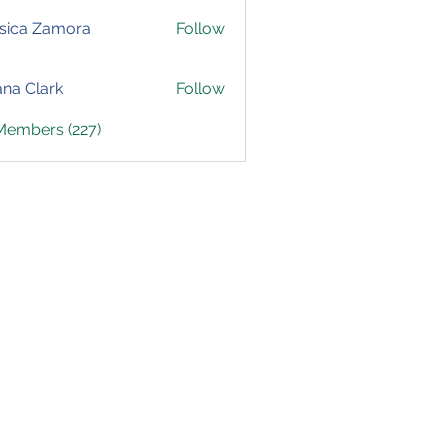
sica Zamora
Follow
yana Clark
Follow
 Members (227)