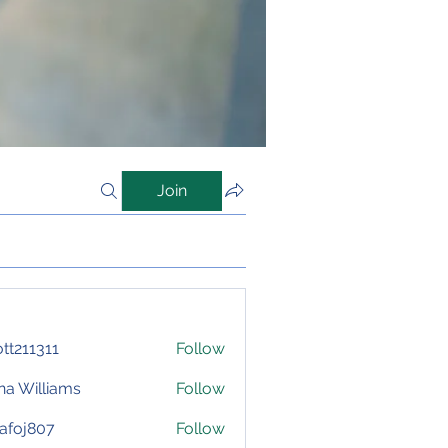
Join
iott211311
Follow
1311
na Williams
Follow
afoj807
Follow
807