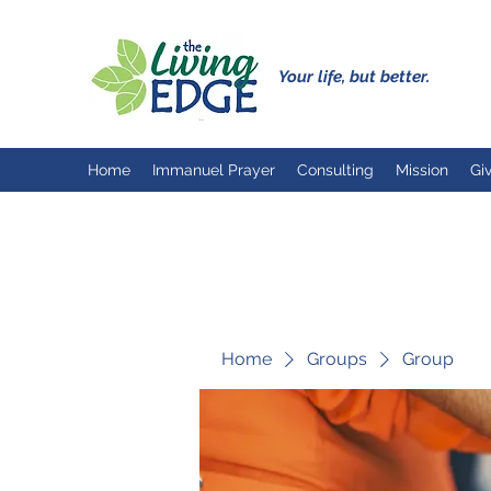
Your life, but better.
Home
Immanuel Prayer
Consulting
Mission
Gi
Home
Groups
Group