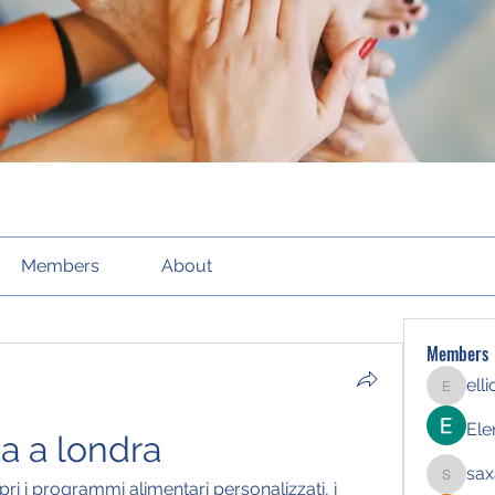
Members
About
Members
ell
elliott21
Ele
ta a londra
sax
saxafoj
pri i programmi alimentari personalizzati, i 