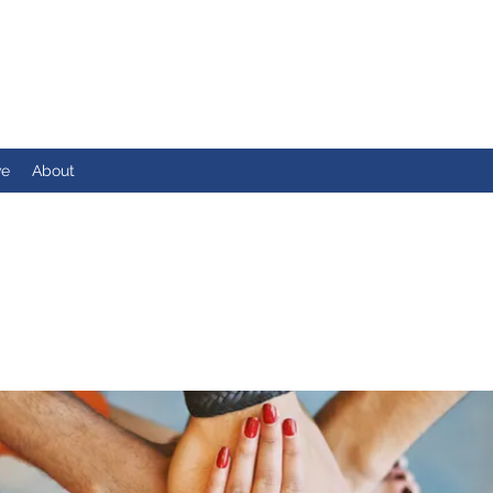
ve
About