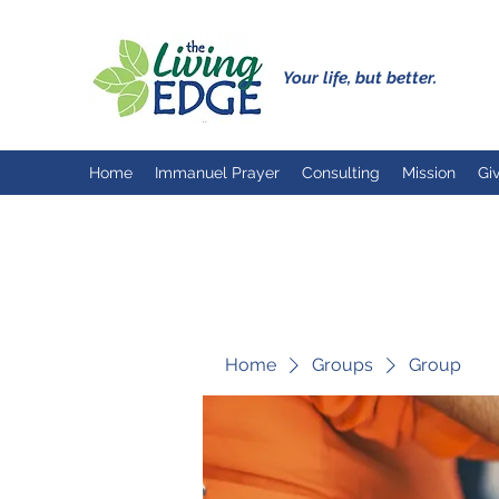
Your life, but better.
Home
Immanuel Prayer
Consulting
Mission
Gi
Home
Groups
Group