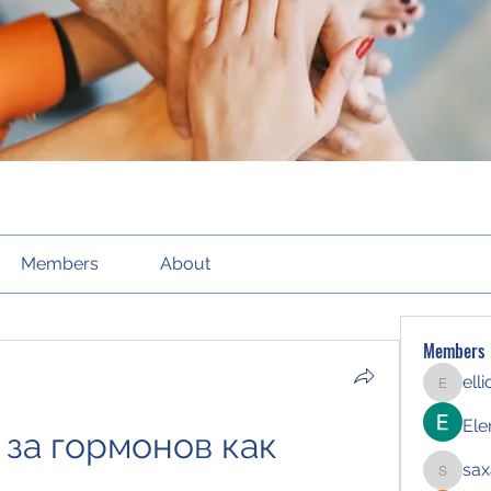
Members
About
Members
ell
elliott21
Ele
за гормонов как 
sax
saxafoj