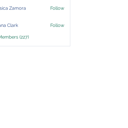
sica Zamora
Follow
yana Clark
Follow
 Members (227)