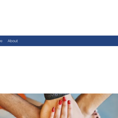
ve
About