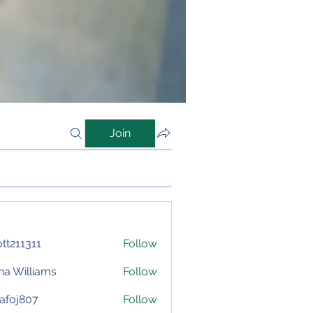
Join
iott211311
Follow
1311
na Williams
Follow
afoj807
Follow
807